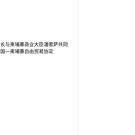
部长与柬埔寨商业大臣潘索萨共同
中国—柬埔寨自由贸易协定