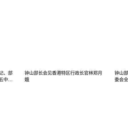
记、部
钟山部长会见香港特区行政长官林郑月
钟山
五中全
娥
委会