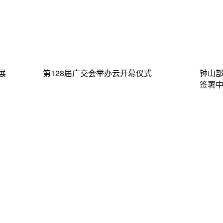
展
第128届广交会举办云开幕仪式
钟山
签署